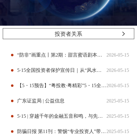
投资者关系
“防非”画重点丨第2期：甜言蜜语剧本深 骗人钱财歹意真
2026-05-15
5·15全国投资者保护宣传日｜从“风水荐股”到“话术陷阱”——您有一份防非指南请查收
2026-05-15
【5・15预告】“粤投教·粤精彩”5・15全国投资者保护宣传日活动线上讲座课程
2026-05-15
广东证监局 | 公益信息
2025-05-15
5·15 | 穿越千年的金融五音和鸣，与先贤共守五要五不
2025-05-15
防骗日报 第11刊：警惕“专业投资人”带您购买“内部产品”
2025-05-15