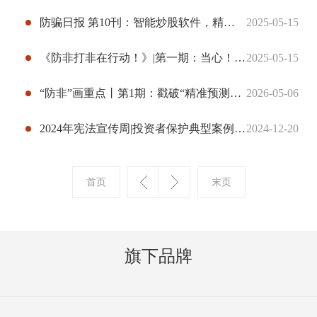
防骗日报 第10刊：智能炒股软件，精准提示操作，可信吗？
2025-05-15
《防非打非在行动！》|第一期：当心！那些日常里的荐股陷阱
2025-05-15
“防非”画重点丨第1期：戳破“精准预测”套路 拒绝非法AI荐股
2026-05-06
2024年宪法宣传周|投资者保护典型案例 之 泽达易盛欺诈发行特别代表人诉讼案（案例一）
2024-12-20
旗下品牌