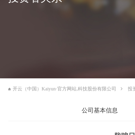
开云（中国）Kaiyun·官方网站,科技股份有限公司
投
公司基本信息