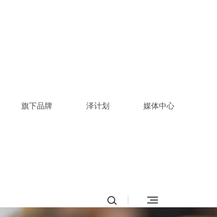
旗下品牌
泽计划
媒体中心