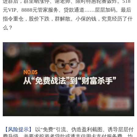
进群后，群里晒涨停、谢老师、限时特惠轮番轰炸。518
元VIP、8888元管家服务、贷款通道……层层加码。最后
指令重仓，股价下跌，群解散。小保的钱，究竟经历了什
么？
【风险提示】
以“免费”引流、伪造盈利截图、诱导层层付
费升级，并要求投资者贷款或透支信用卡支付服务费，均