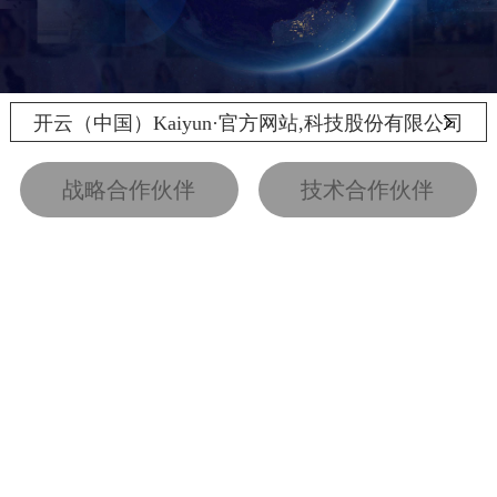
开云（中国）Kaiyun·官方网站,科技股份有限公司
战略合作伙伴
技术合作伙伴