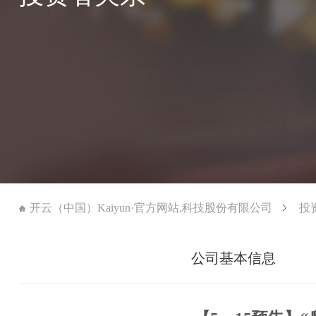
开云（中国）Kaiyun·官方网站,科技股份有限公司
投
公司基本信息