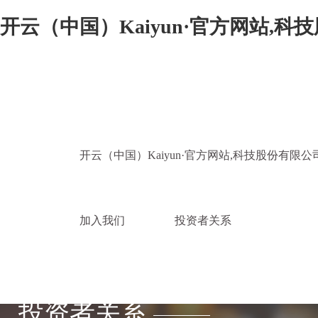
开云（中国）Kaiyun·官方网站,科
开云（中国）Kaiyun·官方网站,科技股份有限公
加入我们
投资者关系
投资者关系