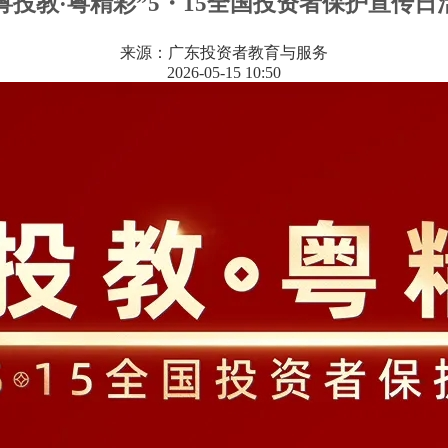
“粤投教·粤精彩”5・15全国投资者保护宣传
来源：广东投资者教育与服务
2026-05-15 10:50