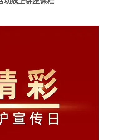
日活动线上讲座课程