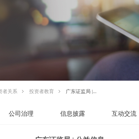
资者关系
投资者教育
广东证监局 |...
公司治理
信息披露
互动交流