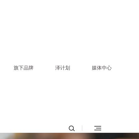
旗下品牌
泽计划
媒体中心