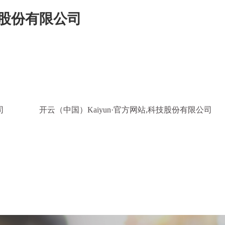
技股份有限公司
司
开云（中国）Kaiyun·官方网站,科技股份有限公司