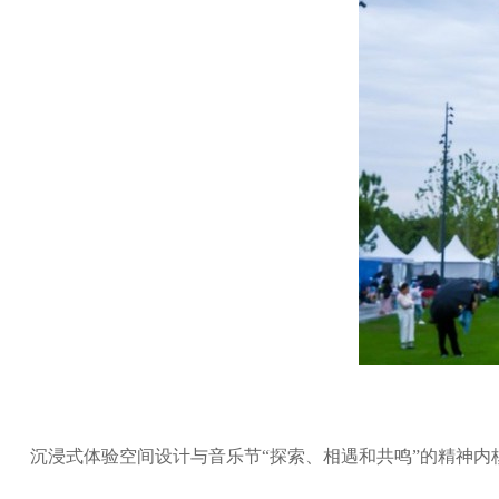
沉浸式体验空间设计与音乐节“探索、相遇和共鸣”的精神