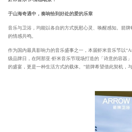
于山海奇遇中，奏响恰到好处的爱的乐章
音乐与卫浴，均能以各自的方式抚慰心灵、唤醒感知。箭牌
的情感共鸣。
作为国内最具影响力的音乐盛事之一，本届虾米音乐节以“Ano
级品牌日，在阿那亚·虾米音乐节现场打造的「诗意的容器
的盛宴，更是一种生活方式的载体。”箭牌希望借此契机，