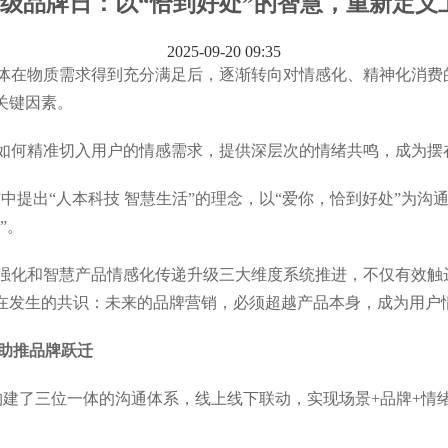
超级品牌日：以“恰到好处”的智慧，重新定
2025-09-20 09:35
体在物质需求得到充分满足后，逐渐转向对情感化、精神化消费
关键因素。
如何精准切入用户的情感需求，提供深层次的情绪共鸣，成为摆
”中提出“人本科技 智慧生活”的理念，以“爱你，恰到好处”为
”。
强化和智慧产品情感化传递升级三大维度系统推进，不仅有效触达
正在发生的共识：未来的品牌营销，必须超越产品本身，成为用户
助推品牌跃迁
构建了三位一体的沟通体系，线上线下联动，实现场景+品牌+情