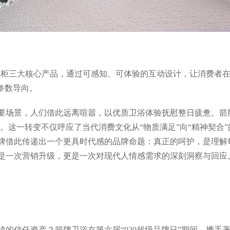
浴室柜三大核心产品，通过可感知、可体验的互动设计，让消费者
参数导向。
要场景，人们借此远离喧嚣，以优质卫浴体验抚慰整日疲惫。箭
型。这一转变不仅呼应了当代消费文化从“物质满足”向“精神契合
牌借此传递出一个更具时代感的品牌命题：真正的呵护，是理解
是一次营销升级，更是一次对现代人情感需求的深刻洞察与回应
的信任资产？箭牌卫浴在第六届“920超级品牌日”期间，携手