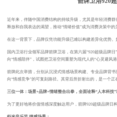
箭牌卫浴920
近年来，伴随中国消费结构的持续升级，尤其是年轻消费群
释放和自我表达的渴望，推动“情绪价值”成为消费决策中的
在这一背景下，品牌仅凭功能升级已难以构建差异化优势。
国内卫浴行业领军品牌箭牌卫浴，在第六届“920超级品牌日
向“情感陪伴”，试图把卫浴空间重塑为现代人的“心灵避风港
箭牌此次举措，分别从沉浸式情感场景构建、专业品牌背书
向“情感竞争”的可复刻路径。其背后所折射出的，是一个
三位一体
：
场景+品牌+情绪整合出拳，全面诠释“人本科技”
为了更好地将价值情感深度触达用户，箭牌920超级品牌日
虾米音乐节-情感场景：