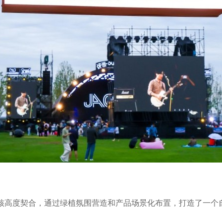
内核高度契合，通过绿植氛围营造和产品场景化布置，打造了一个