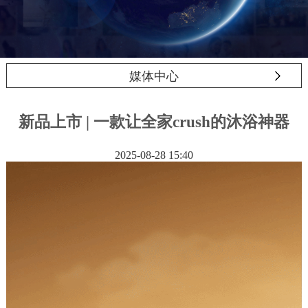
媒体中心
新品上市 | 一款让全家crush的沐浴神器
2025-08-28 15:40